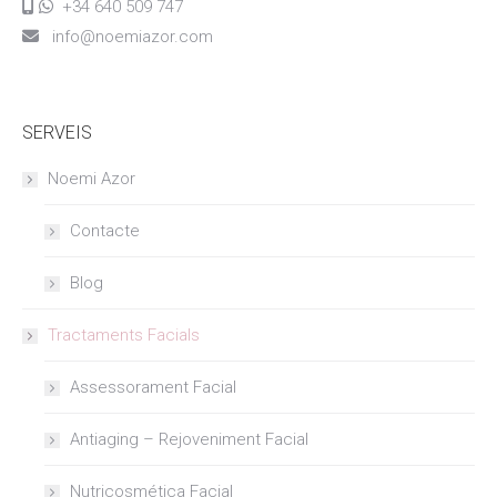
+34 640 509 747
info@noemiazor.com
SERVEIS
Noemi Azor
Contacte
Blog
Tractaments Facials
Assessorament Facial
Antiaging – Rejoveniment Facial
Nutricosmética Facial