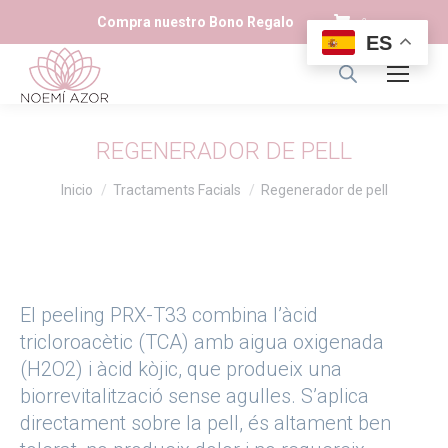
Compra nuestro Bono Regalo
0
ES
REGENERADOR DE PELL
Estás aquí:
Inicio
Tractaments Facials
Regenerador de pell
El peeling PRX-T33 combina l’àcid
tricloroacètic (TCA) amb aigua oxigenada
(H2O2) i àcid kòjic, que produeix una
biorrevitalització sense agulles. S’aplica
directament sobre la pell, és altament ben