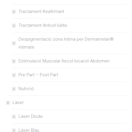
Tractament Reafirmant
Tractament Anticel·lulitis
Despigmentació zona íntima per Dermamelan®
intimate
Estimulació Muscular Recol·locació Abdomen
Pre Part – Post Part
Nutrició
Làser
Làser Díode
Làser Blau