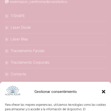
noemiazor_centromedicoestetico
T-SHAPE
Làser Díode
Làser Blau
Tractaments Facials
Tractaments Corporals
Contacte
Segueix-nos a les xarxes
Gestionar consentimiento
@noemiazor_centromedicoestetico
#noemiazor
Para ofrecer las mejores experiencias, utilizamos tecnologías como las cookies
para almacenar y/o acceder a la información del dispositivo. El