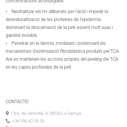
concentracions aconsegueix:
• Neutralitzar els H+ alliberats per l’àcid i impedir la
desnaturalització de les proteïnes de l’epidermis
disminuint la descamació de la pell, essent molt suau i
gairebé invisible.
• Penetrar en la dermis, modulant i potenciant els
mecanismes d’estimulació fibroblàstica produïts pel TCA.
Així es mantenen les accions pròpies del peeling del TCA
en les capes profundes de la pell.
CONTACTE!
Ctra. de l’Ametlla, 9, 08530 La Garriga
+34 936 42 56 30